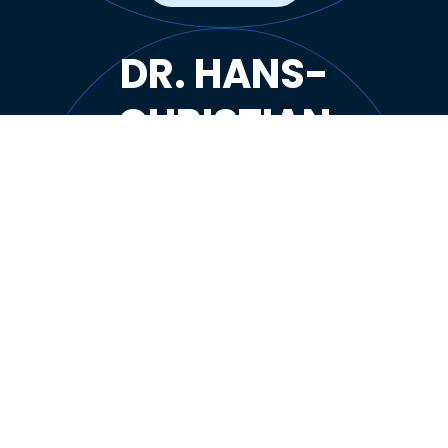
DR. HANS-
CHRISTIAN
MÜLLER
… Christian ist ein erfahrener Manager in
Krisensituationen von Pharmaunternehmen
und einer meiner wichtigsten
Sparringpartner in wichtigen
Projektentscheidungen…
Mail
beratung@dm-hc.org
Mobil
+49 (0)151 23422492
Zu Xing